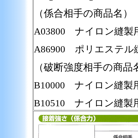
（係合相手の商品名）
A03800 ナイロン
A86900 ポリエステ
（破断強度相手の商品
B10000 
B10510 ナイロン縫