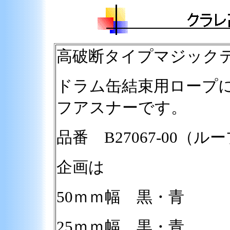
高破断タイプマジック
ドラム缶結束用ロープ
フアスナーです。
品番 B27067-00（
企画は
50ｍｍ幅 黒・青
25ｍｍ幅 黒・青