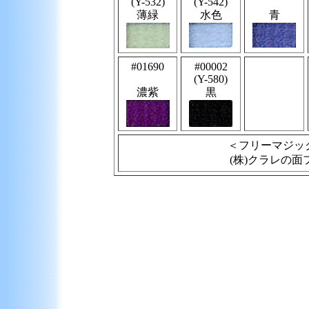
(
Y-532
)
(
Y-542
)
薄緑
水色
青
#01690
#00002
(Y-580)
濃紫
黒
＜フリーマジッ
(株)クラレの